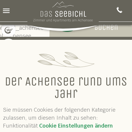
Bei uns mit
Menü
Facebook
+43
Vorteil
5246
buchen
6430
360° Panorama
Bildergalerie
Der Achensee rund ums
Jahr
Sie müssen Cookies der folgenden Kategorie
zulassen, um diesen Inhalt zu sehen:
Funktionalität
Cookie Einstellungen ändern